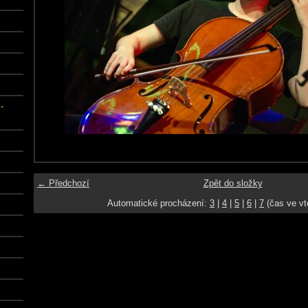
-
← Předchozí
Zpět do složky
Automatické procházení:
3
|
4
|
5
|
6
|
7
(čas ve vt