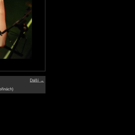
Další →
eřinách)