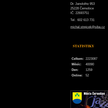
Dr. Janského 953
25228 Černošice
IČ: 22693751
Tel.: 602 613 731
michal.strejcek@siba.cz
STATISTIKY
Celkem:
2223087
Měsíc:
40090
Den:
1259
Online:
52