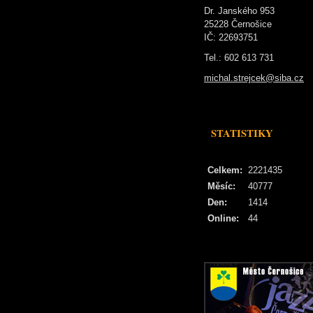
Dr. Janského 953
25228 Černošice
IČ: 22693751
Tel.: 602 613 731
michal.strejcek@siba.cz
STATISTIKY
Celkem:
2221435
Měsíc:
40777
Den:
1414
Online:
44