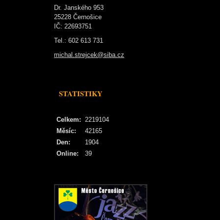
Dr. Janského 953
25228 Černošice
IČ: 22693751
Tel.: 602 613 731
michal.strejcek@siba.cz
STATISTIKY
Celkem:
2219104
Měsíc:
42165
Den:
1904
Online:
39