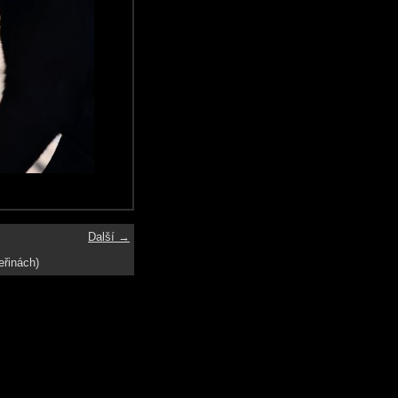
Další →
eřinách)