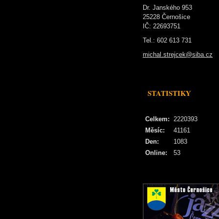
Dr. Janského 953
25228 Černošice
IČ: 22693751
Tel.: 602 613 731
michal.strejcek@siba.cz
STATISTIKY
Celkem:
2220393
Měsíc:
41161
Den:
1083
Online:
53