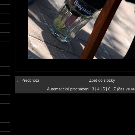
-
← Předchozí
Zpět do složky
Automatické procházení:
3
|
4
|
5
|
6
|
7
(čas ve vt