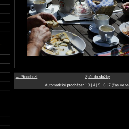
-
← Předchozí
Zpět do složky
Automatické procházení:
3
|
4
|
5
|
6
|
7
(čas ve vt