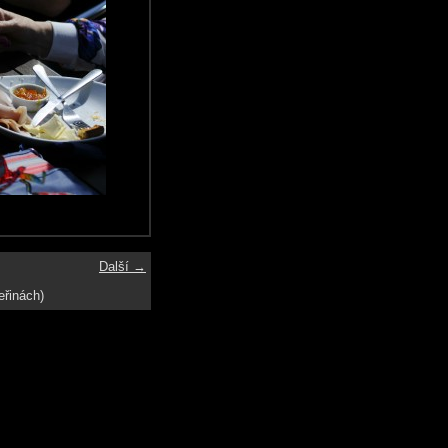
Další →
eřinách)