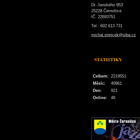
Dr. Janského 953
25228 Černošice
IČ: 22693751
Tel.: 602 613 731
michal.strejcek@siba.cz
STATISTIKY
Celkem:
2219551
Měsíc:
40961
Den:
921
Online:
48