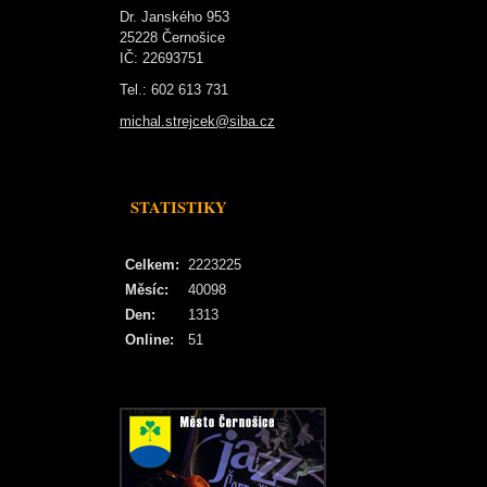
Dr. Janského 953
25228 Černošice
IČ: 22693751
Tel.: 602 613 731
michal.strejcek@siba.cz
STATISTIKY
Celkem:
2223225
Měsíc:
40098
Den:
1313
Online:
51