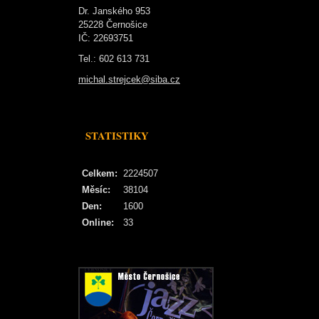
Dr. Janského 953
25228 Černošice
IČ: 22693751
Tel.: 602 613 731
michal.strejcek@siba.cz
STATISTIKY
Celkem:
2224507
Měsíc:
38104
Den:
1600
Online:
33