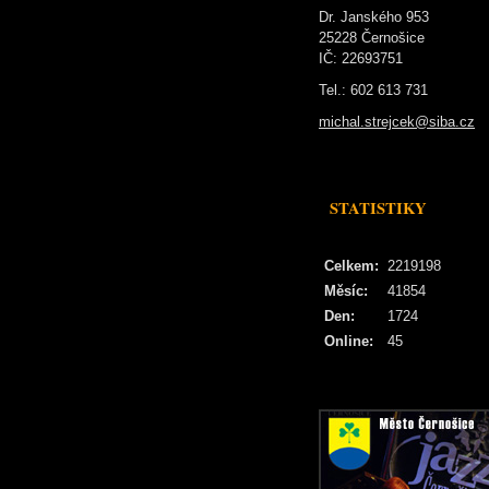
Dr. Janského 953
25228 Černošice
IČ: 22693751
Tel.: 602 613 731
michal.strejcek@siba.cz
STATISTIKY
Celkem:
2219198
Měsíc:
41854
Den:
1724
Online:
45