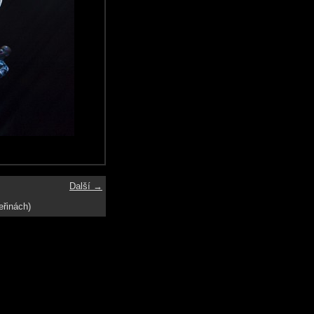
Další →
eřinách)