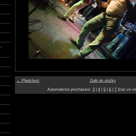
-
← Předchozí
Zpět do složky
Automatické procházení:
3
|
4
|
5
|
6
|
7
(čas ve vt