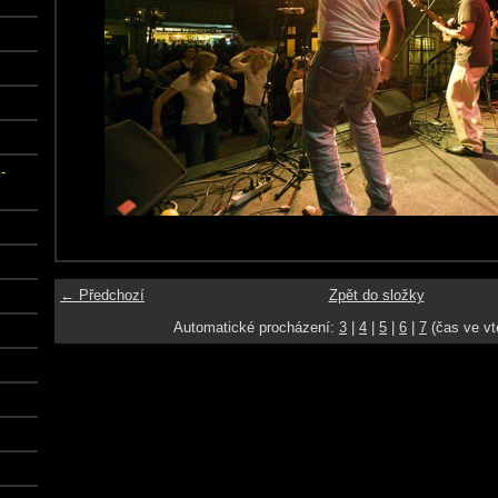
-
← Předchozí
Zpět do složky
Automatické procházení:
3
|
4
|
5
|
6
|
7
(čas ve vt