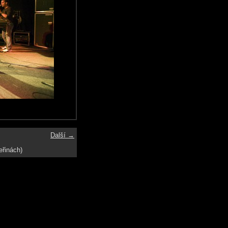
Další →
eřinách)