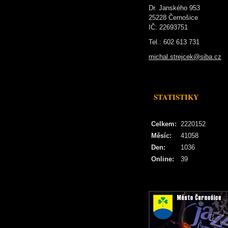
Dr. Janského 953
25228 Černošice
IČ: 22693751
Tel.: 602 613 731
michal.strejcek@siba.cz
STATISTIKY
Celkem:
2220152
Měsíc:
41058
Den:
1036
Online:
39