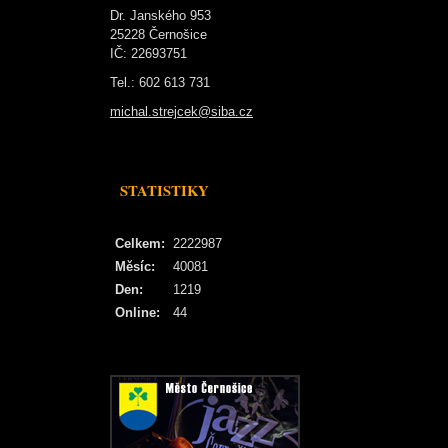
Dr. Janského 953
25228 Černošice
IČ: 22693751
Tel.: 602 613 731
michal.strejcek@siba.cz
STATISTIKY
Celkem:
2222987
Měsíc:
40081
Den:
1219
Online:
44