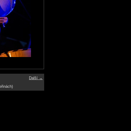
Další →
eřinách)