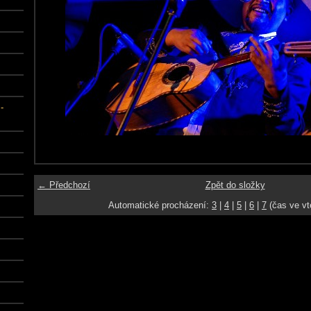
-
← Předchozí
Zpět do složky
Automatické procházení:
3
|
4
|
5
|
6
|
7
(čas ve vt