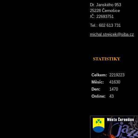
Dr. Janského 953
25228 Černošice
IČ: 22693751
Tel.: 602 613 731
michal.strejcek@siba.cz
STATISTIKY
Celkem:
2219223
Měsíc:
41630
Den:
1470
Online:
43