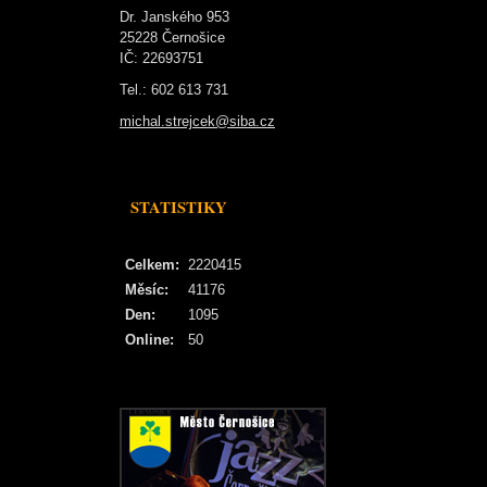
Dr. Janského 953
25228 Černošice
IČ: 22693751
Tel.: 602 613 731
michal.strejcek@siba.cz
STATISTIKY
Celkem:
2220415
Měsíc:
41176
Den:
1095
Online:
50