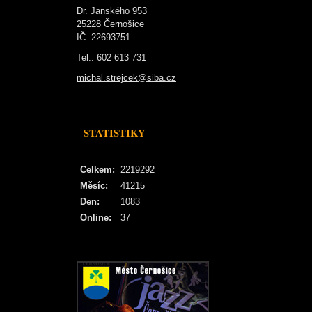
Dr. Janského 953
25228 Černošice
IČ: 22693751
Tel.: 602 613 731
michal.strejcek@siba.cz
STATISTIKY
Celkem:
2219292
Měsíc:
41215
Den:
1083
Online:
37