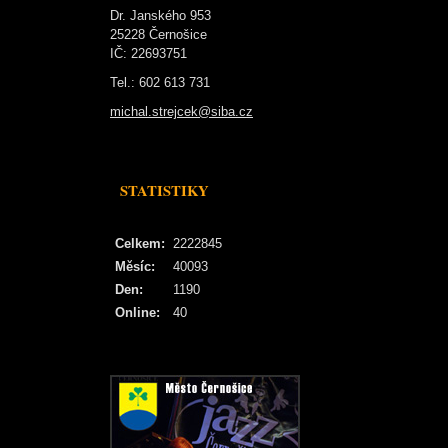
Dr. Janského 953
25228 Černošice
IČ: 22693751
Tel.: 602 613 731
michal.strejcek@siba.cz
STATISTIKY
Celkem:
2222845
Měsíc:
40093
Den:
1190
Online:
40