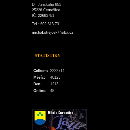
Dr. Janského 953
25228 Černošice
IČ: 22693751
Tel.: 602 613 731
michal.strejcek@siba.cz
STATISTIKY
Celkem:
2222714
Měsíc:
40123
Den:
1213
Online:
48