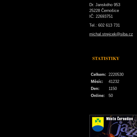
Dr. Janského 953
25228 Černošice
IČ: 22693751
Tel.: 602 613 731
michal.strejcek@siba.cz
STATISTIKY
Celkem:
2220530
Měsíc:
41232
Den:
1150
Online:
50