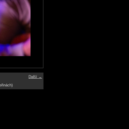
Další →
eřinách)