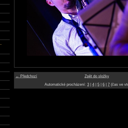
-
← Předchozí
Zpět do složky
Automatické procházení:
3
|
4
|
5
|
6
|
7
(čas ve vt