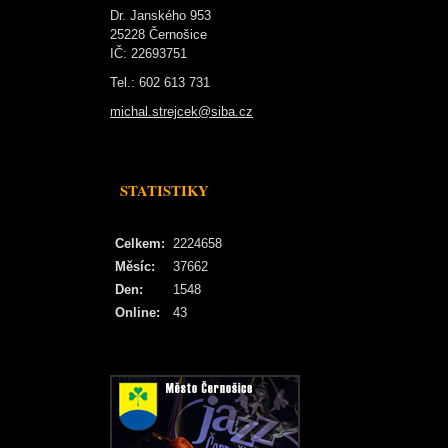
Dr. Janského 953
25228 Černošice
IČ: 22693751
Tel.: 602 613 731
michal.strejcek@siba.cz
STATISTIKY
Celkem:
2224658
Měsíc:
37662
Den:
1548
Online:
43