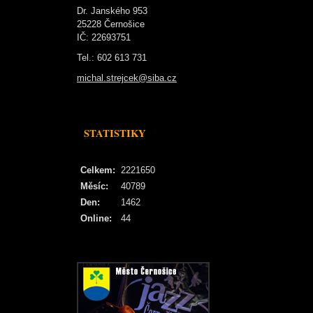
Dr. Janského 953
25228 Černošice
IČ: 22693751
Tel.: 602 613 731
michal.strejcek@siba.cz
STATISTIKY
Celkem:
2221650
Měsíc:
40789
Den:
1462
Online:
44