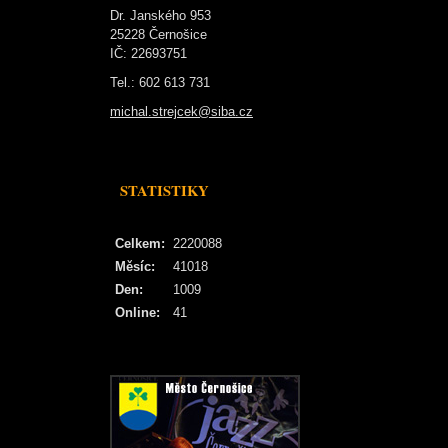
Dr. Janského 953
25228 Černošice
IČ: 22693751
Tel.: 602 613 731
michal.strejcek@siba.cz
STATISTIKY
Celkem:
2220088
Měsíc:
41018
Den:
1009
Online:
41