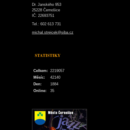
Dr. Janského 953
25228 Černošice
IČ: 22693751
Tel.: 602 613 731
michal.strejcek@siba.cz
STATISTIKY
Celkem:
2219057
Měsíc:
42140
Den:
1884
Online:
35