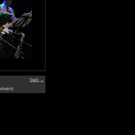
Další →
eřinách)