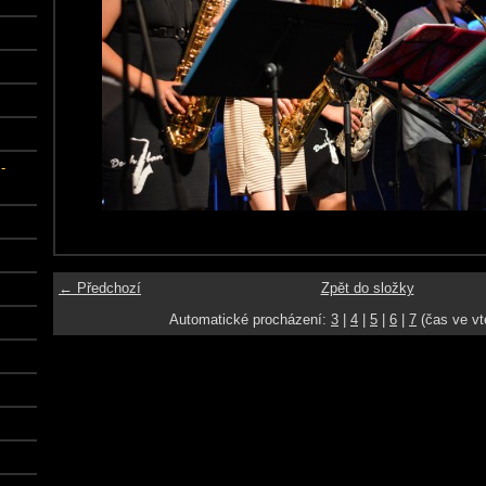
-
← Předchozí
Zpět do složky
Automatické procházení:
3
|
4
|
5
|
6
|
7
(čas ve vt