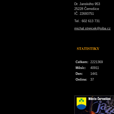
Dr. Janského 953
25228 Černošice
IČ: 22693751
Tel.: 602 613 731
michal.strejcek@siba.cz
STATISTIKY
Celkem:
2221369
Měsíc:
40911
Den:
1441
Online:
37