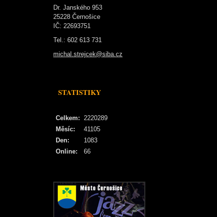
Dr. Janského 953
25228 Černošice
IČ: 22693751
Tel.: 602 613 731
michal.strejcek@siba.cz
STATISTIKY
Celkem:
2220289
Měsíc:
41105
Den:
1083
Online:
66