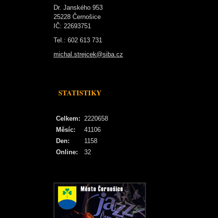
Dr. Janského 953
25228 Černošice
IČ: 22693751
Tel.: 602 613 731
michal.strejcek@siba.cz
STATISTIKY
Celkem:
2220658
Měsíc:
41106
Den:
1158
Online:
32