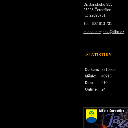
Dr. Janského 953
25228 Černošice
IČ: 22693751
Tel.: 602 613 731
michal.strejcek@siba.cz
STATISTIKY
Celkem:
2219608
Měsíc:
40915
Den:
910
Online:
24