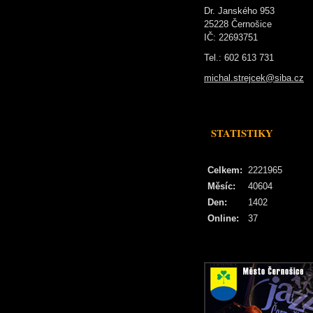
Dr. Janského 953
25228 Černošice
IČ: 22693751
Tel.: 602 613 731
michal.strejcek@siba.cz
STATISTIKY
Celkem:
2221965
Měsíc:
40604
Den:
1402
Online:
37