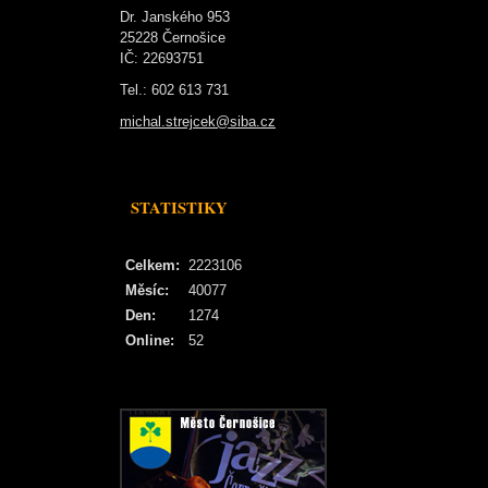
Dr. Janského 953
25228 Černošice
IČ: 22693751
Tel.: 602 613 731
michal.strejcek@siba.cz
STATISTIKY
Celkem:
2223106
Měsíc:
40077
Den:
1274
Online:
52