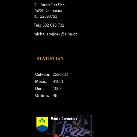
Dr. Janského 953
25228 Černošice
IČ: 22693751
Tel.: 602 613 731
michal.strejcek@siba.cz
STATISTIKY
Celkem:
2220232
Měsíc:
41081
Den:
1062
Online:
48