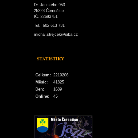
Dr. Janského 953
25228 Černošice
IČ: 22693751
Tel.: 602 613 731
michal.strejcek@siba.cz
STATISTIKY
Celkem:
2219206
Měsíc:
41825
Den:
1689
Online:
45