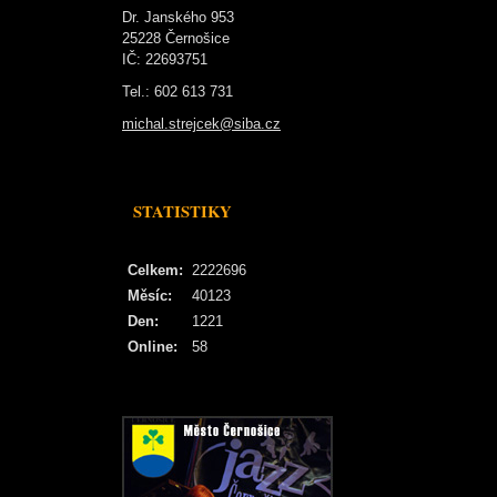
Dr. Janského 953
25228 Černošice
IČ: 22693751
Tel.: 602 613 731
michal.strejcek@siba.cz
STATISTIKY
Celkem:
2222696
Měsíc:
40123
Den:
1221
Online:
58