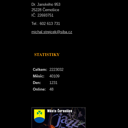
Dr. Janského 953
25228 Černošice
IČ: 22693751
Tel.: 602 613 731
michal.strejcek@siba.cz
STATISTIKY
Celkem:
2223032
Měsíc:
40109
Den:
1231
Online:
48