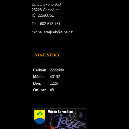
Dr. Janského 953
25228 Černošice
IČ: 22693751
Tel.: 602 613 731
michal.strejcek@siba.cz
STATISTIKY
Celkem:
2222489
Měsíc:
40192
Den:
1226
Online:
48