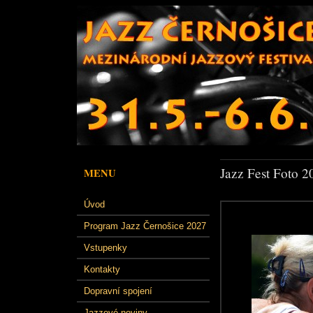
Jazz Fest Foto 2
MENU
Úvod
Program Jazz Černošice 2027
Vstupenky
Kontakty
Dopravní spojení
Jazzové noviny