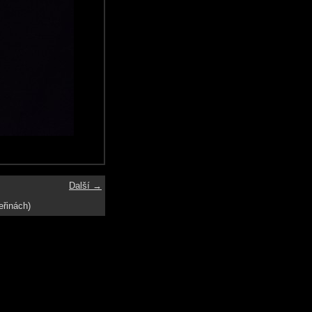
Další →
eřinách)