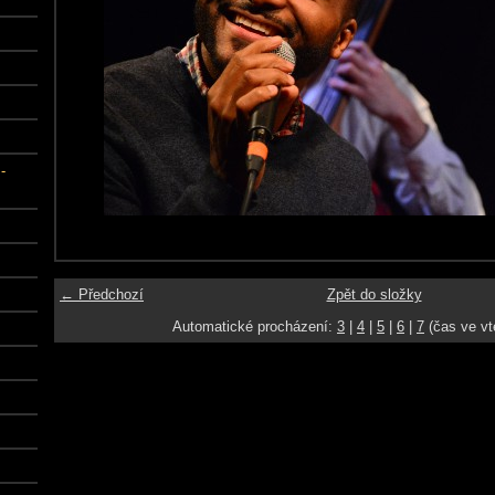
-
← Předchozí
Zpět do složky
Automatické procházení:
3
|
4
|
5
|
6
|
7
(čas ve vt