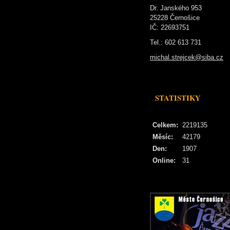
Dr. Janského 953
25228 Černošice
IČ: 22693751
Tel.: 602 613 731
michal.strejcek@siba.cz
STATISTIKY
Celkem:
2219135
Měsíc:
42179
Den:
1907
Online:
31