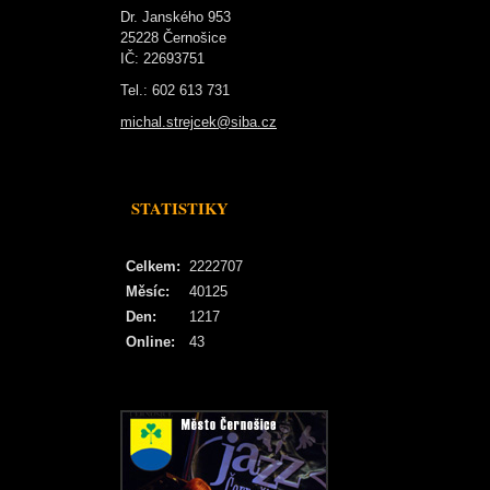
Dr. Janského 953
25228 Černošice
IČ: 22693751
Tel.: 602 613 731
michal.strejcek@siba.cz
STATISTIKY
Celkem:
2222707
Měsíc:
40125
Den:
1217
Online:
43