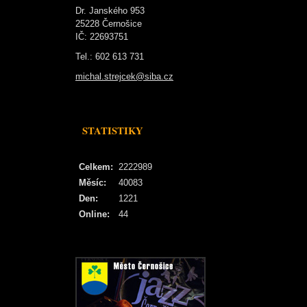
Dr. Janského 953
25228 Černošice
IČ: 22693751
Tel.: 602 613 731
michal.strejcek@siba.cz
STATISTIKY
Celkem:
2222989
Měsíc:
40083
Den:
1221
Online:
44