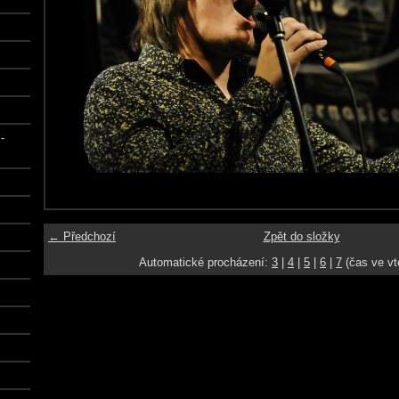
-
← Předchozí
Zpět do složky
Automatické procházení:
3
|
4
|
5
|
6
|
7
(čas ve vt