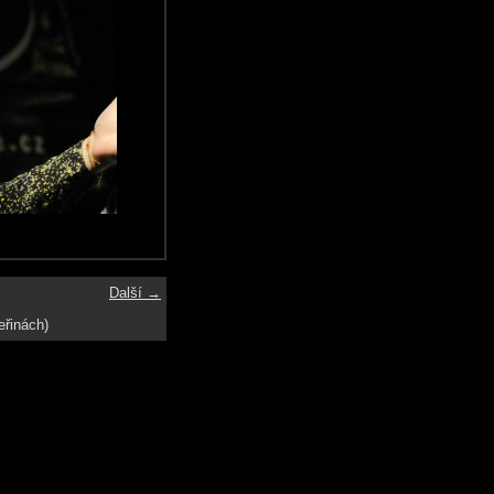
Další →
eřinách)