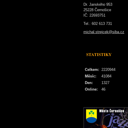
Dr. Janského 953
25228 Černošice
IČ: 22693751
Tel.: 602 613 731
michal.strejcek@siba.cz
STATISTIKY
Celkem:
2220944
Měsíc:
41084
Den:
1327
Online:
46