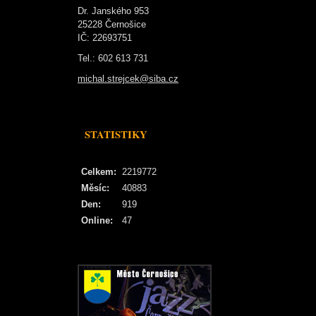
Dr. Janského 953
25228 Černošice
IČ: 22693751
Tel.: 602 613 731
michal.strejcek@siba.cz
STATISTIKY
Celkem:
2219772
Měsíc:
40883
Den:
919
Online:
47