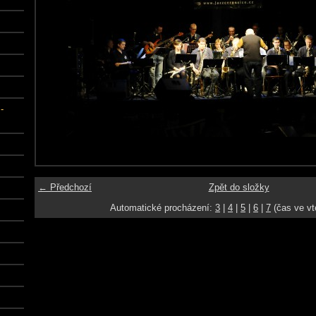
-
← Předchozí
Zpět do složky
Automatické procházení:
3
|
4
|
5
|
6
|
7
(čas ve vt