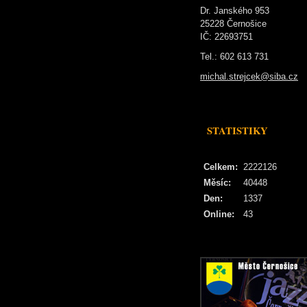
Dr. Janského 953
25228 Černošice
IČ: 22693751
Tel.: 602 613 731
michal.strejcek@siba.cz
STATISTIKY
Celkem:
2222126
Měsíc:
40448
Den:
1337
Online:
43