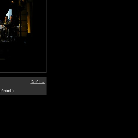
Další →
eřinách)