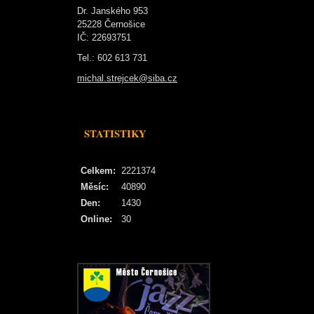
Dr. Janského 953
25228 Černošice
IČ: 22693751
Tel.: 602 613 731
michal.strejcek@siba.cz
STATISTIKY
Celkem:
2221374
Měsíc:
40890
Den:
1430
Online:
30