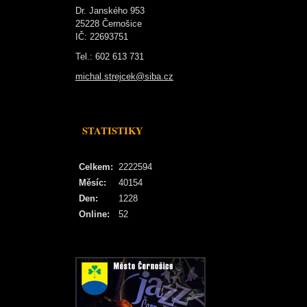
Dr. Janského 953
25228 Černošice
IČ: 22693751
Tel.: 602 613 731
michal.strejcek@siba.cz
STATISTIKY
Celkem:
2222594
Měsíc:
40154
Den:
1228
Online:
52