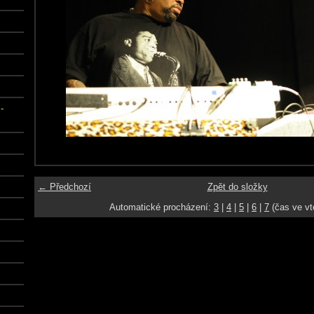
-
← Předchozí
Zpět do složky
Automatické procházení:
3
|
4
|
5
|
6
|
7
(čas ve vt