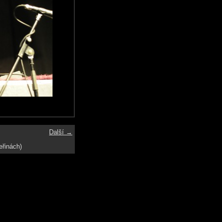
Další →
eřinách)