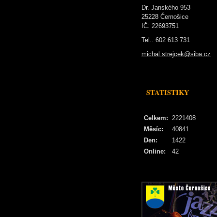
Dr. Janského 953
25228 Černošice
IČ: 22693751
Tel.: 602 613 731
michal.strejcek@siba.cz
STATISTIKY
Celkem:
2221408
Měsíc:
40841
Den:
1422
Online:
42