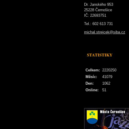
Dr. Janského 953
25228 Černošice
IČ: 22693751
Tel.: 602 613 731
michal.strejcek@siba.cz
STATISTIKY
Celkem:
2220250
Měsíc:
41079
Den:
1062
Online:
51