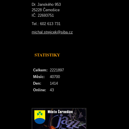
Dr. Janského 953
25228 Černošice
IČ: 22693751
Tel.: 602 613 731
michal.strejcek@siba.cz
STATISTIKY
Celkem:
2221897
Měsíc:
40700
Den:
1414
Online:
43