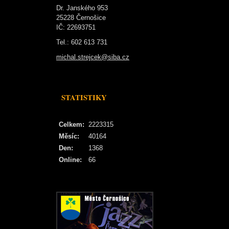
Dr. Janského 953
25228 Černošice
IČ: 22693751
Tel.: 602 613 731
michal.strejcek@siba.cz
STATISTIKY
Celkem:
2223315
Měsíc:
40164
Den:
1368
Online:
66