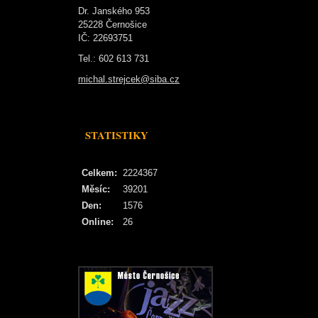
Dr. Janského 953
25228 Černošice
IČ: 22693751
Tel.: 602 613 731
michal.strejcek@siba.cz
STATISTIKY
Celkem:
2224367
Měsíc:
39201
Den:
1576
Online:
26