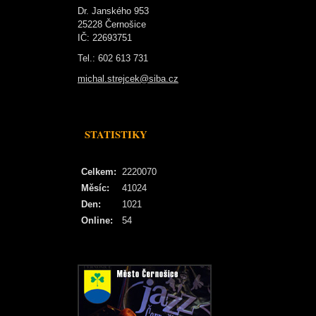
Dr. Janského 953
25228 Černošice
IČ: 22693751
Tel.: 602 613 731
michal.strejcek@siba.cz
STATISTIKY
Celkem:
2220070
Měsíc:
41024
Den:
1021
Online:
54