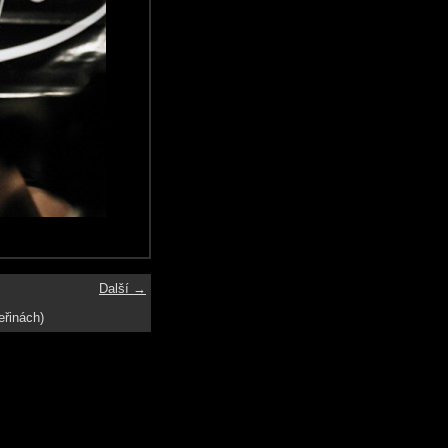
Další →
eřinách)