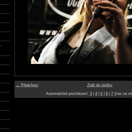
-
← Předchozí
Zpět do složky
Automatické procházení:
3
|
4
|
5
|
6
|
7
(čas ve vt