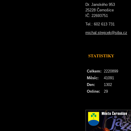
Dr. Janského 953
25228 Černošice
IČ: 22693751
Tel.: 602 613 731
michal.strejcek@siba.cz
STATISTIKY
Celkem:
2220899
Měsíc:
41091
Den:
1302
Online:
29