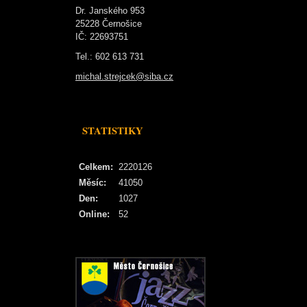
Dr. Janského 953
25228 Černošice
IČ: 22693751
Tel.: 602 613 731
michal.strejcek@siba.cz
STATISTIKY
Celkem:
2220126
Měsíc:
41050
Den:
1027
Online:
52