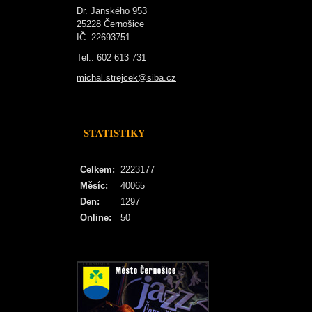
Dr. Janského 953
25228 Černošice
IČ: 22693751
Tel.: 602 613 731
michal.strejcek@siba.cz
STATISTIKY
Celkem:
2223177
Měsíc:
40065
Den:
1297
Online:
50