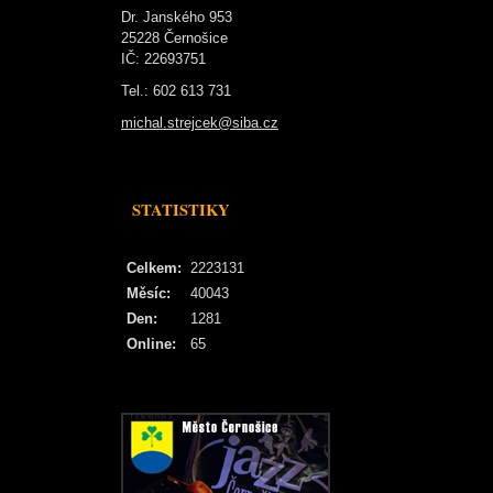
Dr. Janského 953
25228 Černošice
IČ: 22693751
Tel.: 602 613 731
michal.strejcek@siba.cz
STATISTIKY
Celkem:
2223131
Měsíc:
40043
Den:
1281
Online:
65