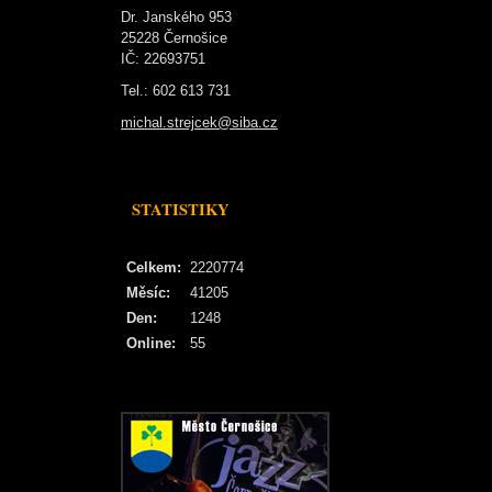
Dr. Janského 953
25228 Černošice
IČ: 22693751
Tel.: 602 613 731
michal.strejcek@siba.cz
STATISTIKY
Celkem:
2220774
Měsíc:
41205
Den:
1248
Online:
55